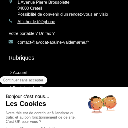
1 Avenue Pierre Brossolette
94000
Créteil
Possibilité de convenir d'un rendez-vous en visio
Afficher le téléphone
Votre portable ? Un fax ?
contact@avocat-aouine-valdemarne.fr
Rubriques
Accueil
Valeur
Droit de la famille
Droit des successions
Honoraires
Contact
Plan du site